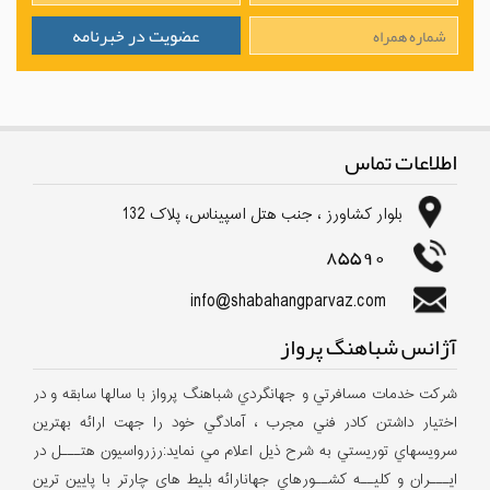
اطلاعات تماس
بلوار كشاورز ، جنب هتل اسپیناس، پلاک 132
85590
info@shabahangparvaz.com
آژانس شباهنگ پرواز
شركت خدمات مسافرتي و جهانگردي شباهنگ پرواز با سالها سابقه و در
اختيار داشتن كادر فني مجرب ، آمادگي خود را جهت ارائه بهترين
سرويسهاي توريستي به شرح ذيل اعلام مي نمايد:رزرواسيون هتـــل در
ايـــران و كليــه كشــورهاي جهانارائه بلیط های چارتر با پایین ترین