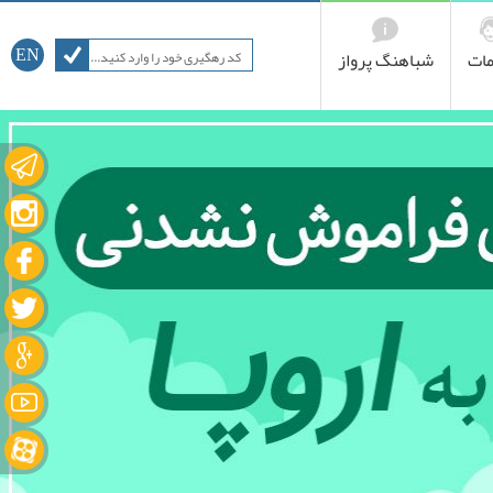
ات
شباهنگ پرواز
EN