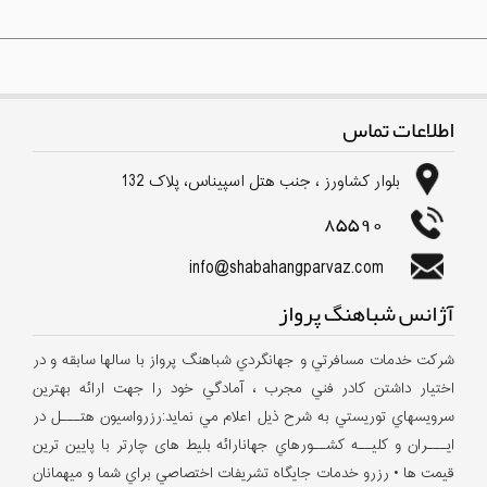
اطلاعات تماس
بلوار كشاورز ، جنب هتل اسپیناس، پلاک 132
85590
info@shabahangparvaz.com
آژانس شباهنگ پرواز
شركت خدمات مسافرتي و جهانگردي شباهنگ پرواز با سالها سابقه و در
اختيار داشتن كادر فني مجرب ، آمادگي خود را جهت ارائه بهترين
سرويسهاي توريستي به شرح ذيل اعلام مي نمايد:رزرواسيون هتـــل در
ايـــران و كليــه كشــورهاي جهانارائه بلیط های چارتر با پایین ترین
قیمت ها • رزرو خدمات جايگاه تشريفات اختصاصي براي شما و ميهمانان