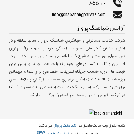
85590
info@shabahangparvaz.com
آژانس شباهنگ پرواز
شركت خدمات مسافرتي و جهانگردي شباهنگ پرواز با سالها سابقه و در
اختيار داشتن كادر فني مجرب ، آمادگي خود را جهت ارائه بهترين
سرويسهاي توريستي به شرح ذيل اعلام مي نمايد:رزرواسيون هتـــل در
ايـــران و كليــه كشــورهاي جهانارائه بلیط های چارتر با پایین ترین
قیمت ها • رزرو خدمات جايگاه تشريفات اختصاصي براي شما و ميهمانان
ويژه شما ( VIP & CIP )• امكان برقراري جلسات بازرگاني و ملاقات هاي
ترانزيتي در سالن كنفرانس جايگاه تشريفات اختصاصي وقت سفارت آمريكا
در (تركيه . قبرس . دبي، ارمنستان، پاکستان) برگـــــزار كننــــ ...
کلیه حقوق وب سایت متعلق به
شباهنگ پرواز
می باشد.
طراحی وب سایت:
ایران تکنولوژی