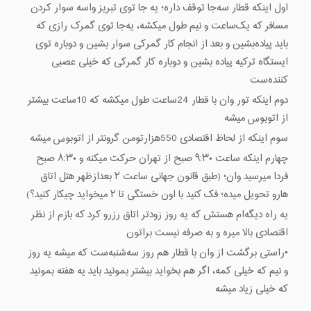
اول اینکه قطار سه‌جا توقف داره؛ یه جا توی تبریز واسه سوار کردن
مسافر که یک‌ساعت و نیم طول میکشه، یه‌جا توی گمرک رازی که
باید پیاده‌بشین و بعد از انجام کار گمرکی سوار بشین و دوباره توی
ایستگاه ترکیه پیاده بشین و دوباره کار گمرکی که خیلی عصبی
کننده‌ست
دوم اینکه تور وان با قطار 24ساعت طول میکشه که 10ساعت بیشتر
از اتوبوس میشه
سوم اینکه از لحاظ اقتصادی 550هزارتومن گرونتر از اتوبوس میشه
چهارم اینکه ساعت ۹:۳۰ صبح از تهران حرکت میکنه و ۸:۳۰ صبح
فردا میرسید وان؛ (طبق‌ قانون‌ جهانی ساعت ۲ بعدازظهر هتل اتاق
‌هارو تحویل‌ میده؛ فک کنید با اون خستگی تا ۲ میخواید چیکار کنید؟)
یه راه دیگه‌ام هستش که یه روز زودتر اتاق رزرو کرد که بازم از نظر
اقتصادی بالا میره و به صرفه نیست براتون
▪️راستی برگشت از وان با قطار هم روز سه‌شنبه‌ست که میشه یه روز‌
و نیم که خیلی کمه، اگر هم بخواید بیشتر ‌بمونید باید یه ‌هفته ‌بمونید
که خیلی زیاد میشه