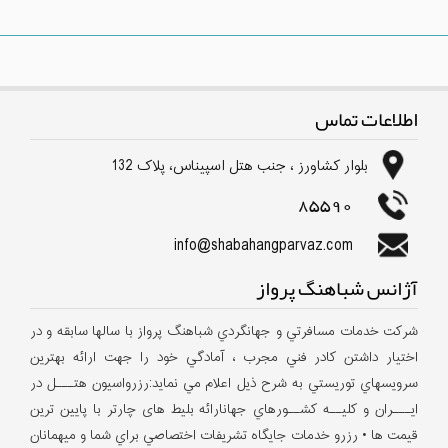
اطلاعات تماس
بلوار كشاورز ، جنب هتل اسپیناس، پلاک 132
85590
info@shabahangparvaz.com
آژانس شباهنگ پرواز
شركت خدمات مسافرتي و جهانگردي شباهنگ پرواز با سالها سابقه و در
اختيار داشتن كادر فني مجرب ، آمادگي خود را جهت ارائه بهترين
سرويسهاي توريستي به شرح ذيل اعلام مي نمايد:رزرواسيون هتـــل در
ايـــران و كليــه كشــورهاي جهانارائه بلیط های چارتر با پایین ترین
قیمت ها • رزرو خدمات جايگاه تشريفات اختصاصي براي شما و ميهمانان