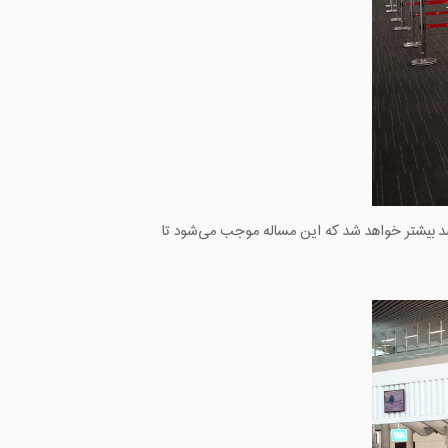
 شرکت شهر فرودگاهی امام خمینی(ره) ‌با بهره برداری از ترمینال گالری سلام، ظرفیت فرودگاه بین المللی امام(ره) ۸۰ درصد بیشتر خواهد شد که این مساله موجب می‌شود تا