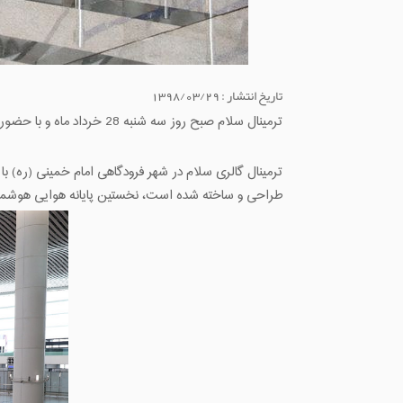
تاریخ انتشار : 1398/03/29
ترمینال سلام صبح روز سه شنبه 28 خرداد ماه و با حضور رئیس‌جمهور و وزیر راه و شهرسازی با ظرفیت 5 میلیون مسافر در فرودگاه امام خمینی (ره) افتتاح شد.
ترمینال گالری سلام در شهر فرودگاهی امام خمینی (ره)‌
طراحی و ساخته شده است، ‌نخستین پایانه هوایی هوشمن