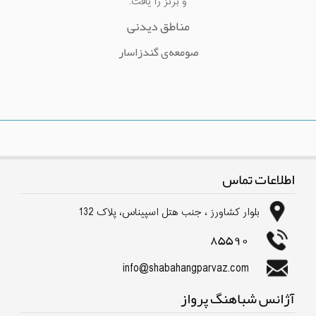
و برنز را یافت.
مناطق دیدنی
صومعه‌ی گندزاسار
اطلاعات تماس
بلوار كشاورز ، جنب هتل اسپیناس، پلاک 132
85590
info@shabahangparvaz.com
آژانس شباهنگ پرواز