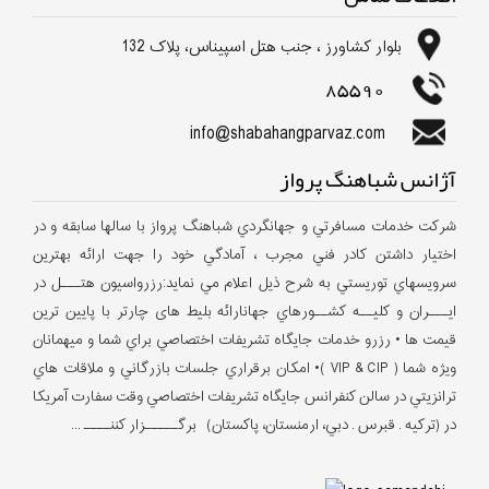
بلوار كشاورز ، جنب هتل اسپیناس، پلاک 132
85590
info@shabahangparvaz.com
آژانس شباهنگ پرواز
شركت خدمات مسافرتي و جهانگردي شباهنگ پرواز با سالها سابقه و در
اختيار داشتن كادر فني مجرب ، آمادگي خود را جهت ارائه بهترين
سرويسهاي توريستي به شرح ذيل اعلام مي نمايد:رزرواسيون هتـــل در
ايـــران و كليــه كشــورهاي جهانارائه بلیط های چارتر با پایین ترین
قیمت ها • رزرو خدمات جايگاه تشريفات اختصاصي براي شما و ميهمانان
ويژه شما ( VIP & CIP )• امكان برقراري جلسات بازرگاني و ملاقات هاي
ترانزيتي در سالن كنفرانس جايگاه تشريفات اختصاصي وقت سفارت آمريكا
در (تركيه . قبرس . دبي، ارمنستان، پاکستان) برگـــــزار كننــــ ...