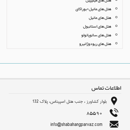
هتل های مانیل+بوراکای
هتل های مانیل
هتل های استانبول
هتل های سائوپائولو
هتل های ریودوژانیرو
اطلاعات تماس
بلوار كشاورز ، جنب هتل اسپیناس، پلاک 132
85590
info@shabahangparvaz.com