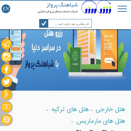
شباهنگ پرواز
EN
شرکت خدمات مسافرتی و گردشگری
-
-
هتل خارجی
هتل های ترکیه
-
هتل های مارماریس