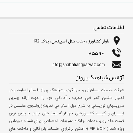
اطلاعات تماس
بلوار كشاورز ، جنب هتل اسپیناس، پلاک 132
85590
info@shabahangparvaz.com
آژانس شباهنگ پرواز
شركت خدمات مسافرتي و جهانگردي شباهنگ پرواز با سالها سابقه و در
اختيار داشتن كادر فني مجرب ، آمادگي خود را جهت ارائه بهترين
سرويسهاي توريستي به شرح ذيل اعلام مي نمايد:رزرواسيون هتـــل در
ايـــران و كليــه كشــورهاي جهانارائه بلیط های چارتر با پایین ترین
قیمت ها • رزرو خدمات جايگاه تشريفات اختصاصي براي شما و ميهمانان
ويژه شما ( VIP & CIP )• امكان برقراري جلسات بازرگاني و ملاقات هاي