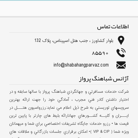
اطلاعات تماس
بلوار كشاورز ، جنب هتل اسپیناس، پلاک 132
85590
info@shabahangparvaz.com
آژانس شباهنگ پرواز
شركت خدمات مسافرتي و جهانگردي شباهنگ پرواز با سالها سابقه و در
اختيار داشتن كادر فني مجرب ، آمادگي خود را جهت ارائه بهترين
سرويسهاي توريستي به شرح ذيل اعلام مي نمايد:رزرواسيون هتـــل در
ايـــران و كليــه كشــورهاي جهانارائه بلیط های چارتر با پایین ترین
قیمت ها • رزرو خدمات جايگاه تشريفات اختصاصي براي شما و ميهمانان
ويژه شما ( VIP & CIP )• امكان برقراري جلسات بازرگاني و ملاقات هاي