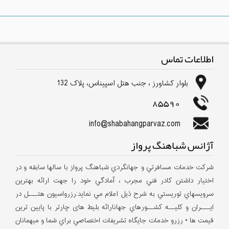
اطلاعات تماس
بلوار كشاورز ، جنب هتل اسپیناس، پلاک 132
85590
info@shabahangparvaz.com
آژانس شباهنگ پرواز
شركت خدمات مسافرتي و جهانگردي شباهنگ پرواز با سالها سابقه و در
اختيار داشتن كادر فني مجرب ، آمادگي خود را جهت ارائه بهترين
سرويسهاي توريستي به شرح ذيل اعلام مي نمايد:رزرواسيون هتـــل در
ايـــران و كليــه كشــورهاي جهانارائه بلیط های چارتر با پایین ترین
قیمت ها • رزرو خدمات جايگاه تشريفات اختصاصي براي شما و ميهمانان