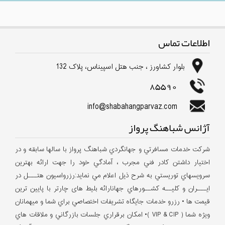
اطلاعات تماس
بلوار كشاورز ، جنب هتل اسپیناس، پلاک 132
85590
info@shabahangparvaz.com
آژانس شباهنگ پرواز
شركت خدمات مسافرتي و جهانگردي شباهنگ پرواز با سالها سابقه و در
اختيار داشتن كادر فني مجرب ، آمادگي خود را جهت ارائه بهترين
سرويسهاي توريستي به شرح ذيل اعلام مي نمايد:رزرواسيون هتـــل در
ايـــران و كليــه كشــورهاي جهانارائه بلیط های چارتر با پایین ترین
قیمت ها • رزرو خدمات جايگاه تشريفات اختصاصي براي شما و ميهمانان
ويژه شما ( VIP & CIP )• امكان برقراري جلسات بازرگاني و ملاقات هاي