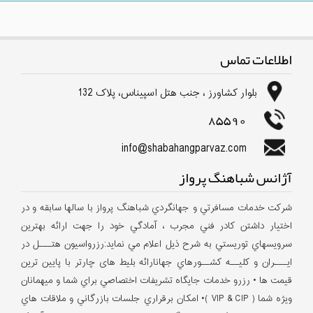
اطلاعات تماس
بلوار كشاورز ، جنب هتل اسپیناس، پلاک 132
85590
info@shabahangparvaz.com
آژانس شباهنگ پرواز
شركت خدمات مسافرتي و جهانگردي شباهنگ پرواز با سالها سابقه و در
اختيار داشتن كادر فني مجرب ، آمادگي خود را جهت ارائه بهترين
سرويسهاي توريستي به شرح ذيل اعلام مي نمايد:رزرواسيون هتـــل در
ايـــران و كليــه كشــورهاي جهانارائه بلیط های چارتر با پایین ترین
قیمت ها • رزرو خدمات جايگاه تشريفات اختصاصي براي شما و ميهمانان
ويژه شما ( VIP & CIP )• امكان برقراري جلسات بازرگاني و ملاقات هاي