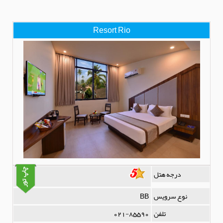
Resort Rio
درجه هتل
نوع سرویس
BB
تلفن
021-85590