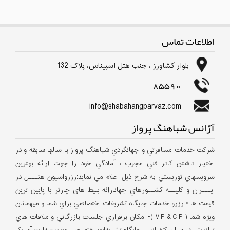
اطلاعات تماس
بلوار كشاورز ، جنب هتل اسپیناس، پلاک 132
85590
info@shabahangparvaz.com
آژانس شباهنگ پرواز
شركت خدمات مسافرتي و جهانگردي شباهنگ پرواز با سالها سابقه و در
اختيار داشتن كادر فني مجرب ، آمادگي خود را جهت ارائه بهترين
سرويسهاي توريستي به شرح ذيل اعلام مي نمايد:رزرواسيون هتـــل در
ايـــران و كليــه كشــورهاي جهانارائه بلیط های چارتر با پایین ترین
قیمت ها • رزرو خدمات جايگاه تشريفات اختصاصي براي شما و ميهمانان
ويژه شما ( VIP & CIP )• امكان برقراري جلسات بازرگاني و ملاقات هاي