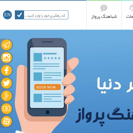
ات
شباهنگ پرواز
EN