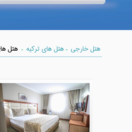
-
-
هتل خارجی
هتل های ترکیه
هتل های