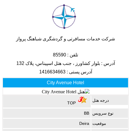
شرکت خدمات مسافرتی و گردشگری شباهنگ پرواز
تلفن :
85590
آدرس :
بلوار كشاورز ، جنب هتل اسپیناس، پلاک 132
آدرس پستی :
1416634663
City Avenue Hotel
درجه هتل
TOP
نوع سرویس
BB
موقعيت
Deira